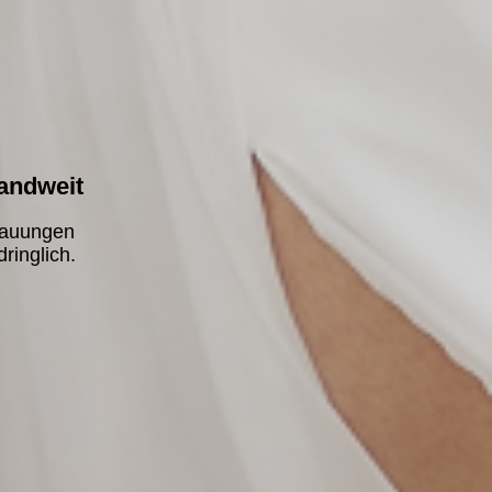
andweit
rauungen
ringlich.