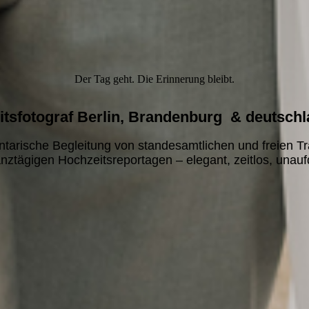
Der Tag geht. Die Erinnerung bleibt.
tsfotograf Berlin, Brandenburg & deutschl
tarische Begleitung von standesamtlichen und freien T
nztägigen Hochzeitsreportagen – elegant, zeitlos, unaufd