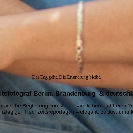
Der Tag geht. Die Erinnerung bleibt.
tsfotograf Berlin, Brandenburg & deutschl
tarische Begleitung von standesamtlichen und freien T
nztägigen Hochzeitsreportagen – elegant, zeitlos, unaufd