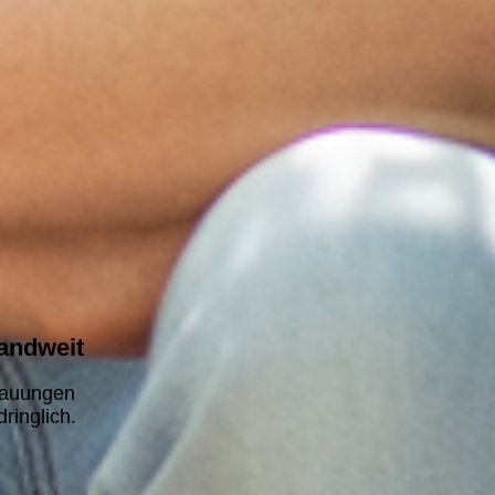
andweit
rauungen
ringlich.