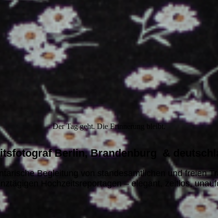
Der Tag geht. Die Erinnerung bleibt.
tsfotograf Berlin, Brandenburg & deutschl
tarische Begleitung von standesamtlichen und freien T
nztägigen Hochzeitsreportagen – elegant, zeitlos, unaufd