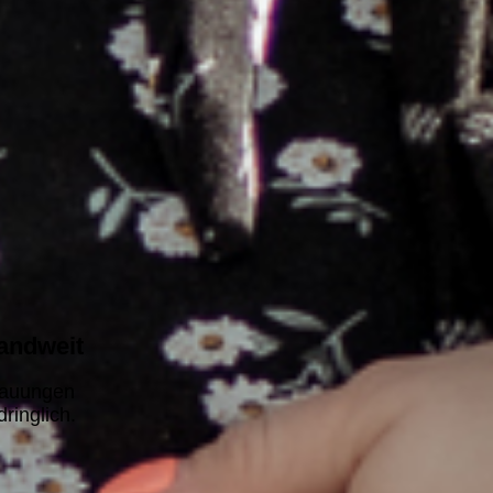
andweit
rauungen
ringlich.