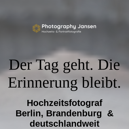
Hochzeiten
Portfolio
Der Tag geht. Die
Über mich
Erinnerung bleibt.
Weitere Bereiche
Hochzeitsfotograf
Anfrage stellen →
Berlin, Brandenburg &
deutschlandweit