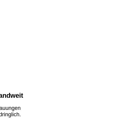
andweit
rauungen
ringlich.