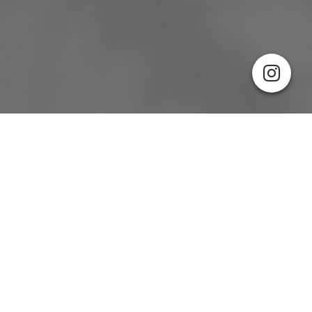
Cookie-Einstellungen
Diese Webseite verwendet Cookies, um Besuchern ein optimales
Nutzererlebnis zu bieten. Bestimmte Inhalte von Drittanbietern werden
nur angezeigt, wenn die entsprechende Option aktiviert ist. Die
Datenverarbeitung kann dann auch in einem Drittland erfolgen.
Weitere Informationen hierzu in der Datenschutzerklärung.
Authentische Bilder entstehen nicht — sie passieren.
50+ fotografierte Hochzeiten in Berlin & deutschlandweit
Technisch notwendige
Diese Cookies sind zum Betrieb der Webseite notwendig, z.B. zum
Jede Hochzeit hat ihre eigene Geschichte.
Schutz vor Hackerangriffen und zur Gewährleistung eines
Ein paar davon sind hier.
konsistenten und der Nachfrage angepassten Erscheinungsbilds der
Seite.
Michelle & Phillip
Analytische
Diese Cookies werden verwendet, um das Nutzererlebnis weiter zu
optimieren. Hierunter fallen auch Statistiken, die dem